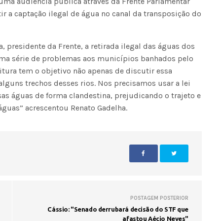
e uma audiência pública através da Frente Parlamentar
ir a captação ilegal de água no canal da transposição do
presidente da Frente, a retirada ilegal das águas dos
uma série de problemas aos municípios banhados pelo
itura tem o objetivo não apenas de discutir essa
lguns trechos desses rios. Nos precisamos usar a lei
sas águas de forma clandestina, prejudicando o trajeto e
águas” acrescentou Renato Gadelha.
POSTAGEM POSTERIOR
Cássio: "Senado derrubará decisão do STF que
afastou Aécio Neves"