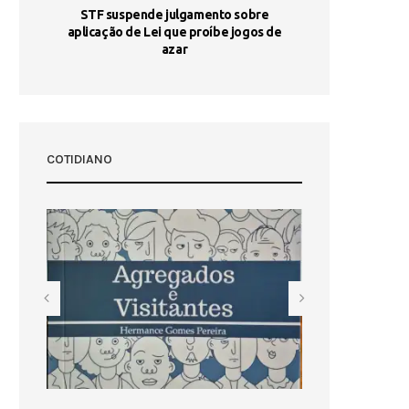
STF suspende julgamento sobre
Areia por Ela
aplicação de Lei que proíbe jogos de
Ag
pa-
azar
sta
COTIDIANO