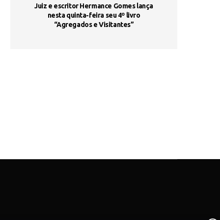
ada e
Juiz e escritor Hermance Gomes lança
UNIESP utiliza 
s são
nesta quinta-feira seu 4º livro
fortalece form
“Agregados e Visitantes”
de