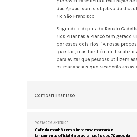
propositura solicita a realização d
das Águas, com o objetivo de discut
rio São Francisco.
Segundo o deputado Renato Gadelha, 
rios Piranhas e Piancó tem gerado 
por esses dois rios. “A nossa propos
questão, mas também de fiscalizar a
para evitar que pessoas utilizem es
os mananciais que receberão essas 
Compartilhar isso
POSTAGEM ANTERIOR
Café da manhã com a imprensa marcará o
lançamento oficial da programação dos 70 anos da