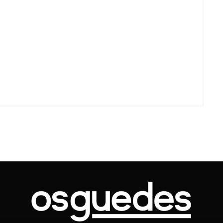
Voo cancelado, bagagem extravi
cobranças indevidas: saiba quai
os seus direitos