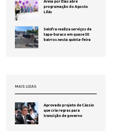
Areia por Elas abre
programação do Agosto
Lilás
Seinfra realiza serviços de
tapa-buraco em quase 50
bairros nesta quinta-feira
MAIS LIDAS
Aprovado projeto de Cássio
1
que cria regras para
transição de governo