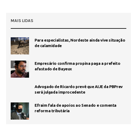
MAIS LIDAS
Para especialistas, Nordeste ainda vive situação
1
de calamidade
Empresário confirma propina paga a prefeito
2
afastado de Bayeux
Advogado de Ricardo prevê que AIJE da PBPrev
será julgada improcedente
Efraim fala de apoios ao Senado e comenta
4
reforma tributária