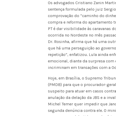
Os advogados Cristiano Zanin Marti
sentença formulada pelo juiz Sergio
comprovação do “caminho do dinheir
compra e reforma do apartamento tri
PT é dar visibilidade às caravanas 
ocorrida no Nordeste no mês passado
Dr. Rosinha, afirma que há uma outr
que há uma perseguição ao governo
repetição”, enfatizou. Lula ainda en
emocional, diante da surpresa com d
incriminam em transações com a Od
Hoje, em Brasília, o Supremo Tribun
(PMDB) para que o procurador-geral
suspeito para atuar em casos contr
anulação da delação da JBS e a inva
Michel Temer quer impedir que Jano
segunda denúncia contra ele. O minis