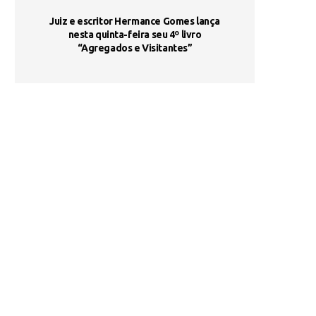
ada e
Juiz e escritor Hermance Gomes lança
UNIESP utiliza 
s são
nesta quinta-feira seu 4º livro
fortalece form
“Agregados e Visitantes”
de