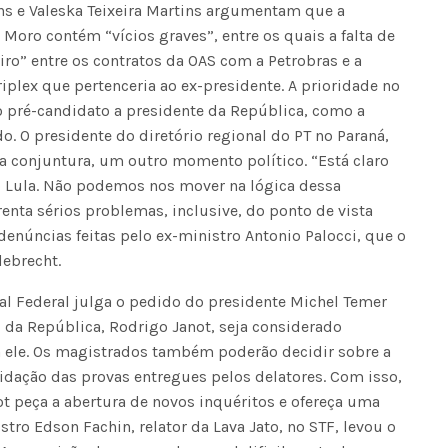
ns e Valeska Teixeira Martins argumentam que a
 Moro contém “vícios graves”, entre os quais a falta de
o” entre os contratos da OAS com a Petrobras e a
plex que pertenceria ao ex-presidente. A prioridade no
do pré-candidato a presidente da República, como a
. O presidente do diretório regional do PT no Paraná,
a conjuntura, um outro momento político. “Está claro
 Lula. Não podemos nos mover na lógica dessa
frenta sérios problemas, inclusive, do ponto de vista
enúncias feitas pelo ex-ministro Antonio Palocci, que o
ebrecht.
al Federal julga o pedido do presidente Michel Temer
 da República, Rodrigo Janot, seja considerado
a ele. Os magistrados também poderão decidir sobre a
lidação das provas entregues pelos delatores. Com isso,
t peça a abertura de novos inquéritos e ofereça uma
tro Edson Fachin, relator da Lava Jato, no STF, levou o