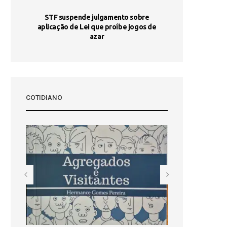
STF suspende julgamento sobre
Areia por Ela
aplicação de Lei que proíbe jogos de
Ag
pa-
azar
sta
COTIDIANO