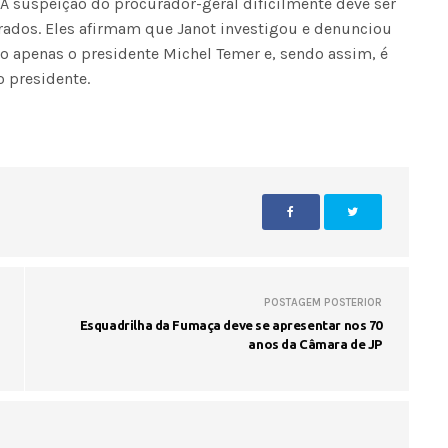
 A suspeição do procurador-geral dificilmente deve ser
ados. Eles afirmam que Janot investigou e denunciou
não apenas o presidente Michel Temer e, sendo assim, é
Seinfra realiza serviços de ta
o presidente.
buraco em quase 50 bairros ne
quinta-feira
POSTAGEM POSTERIOR
Esquadrilha da Fumaça deve se apresentar nos 70
anos da Câmara de JP