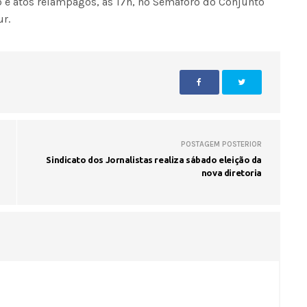
o e atos relâmpagos, às 17h, no Semáforo do Conjunto
ur.
POSTAGEM POSTERIOR
Sindicato dos Jornalistas realiza sábado eleição da
nova diretoria