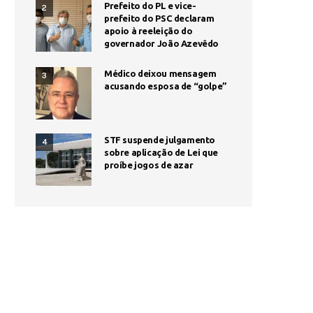
Prefeito do PL e vice-
2
prefeito do PSC declaram
apoio à reeleição do
governador João Azevêdo
Médico deixou mensagem
3
acusando esposa de “golpe”
STF suspende julgamento
4
sobre aplicação de Lei que
proíbe jogos de azar