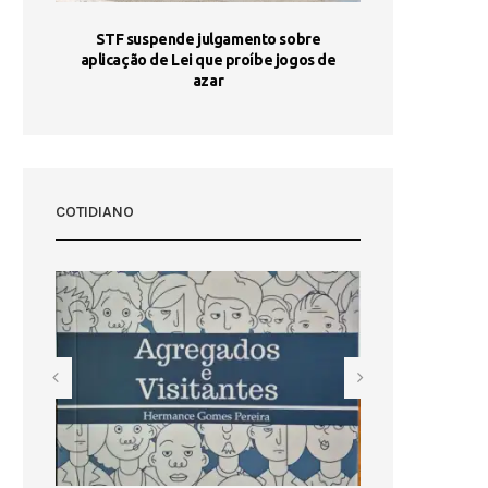
STF suspende julgamento sobre
Areia por Ela
aplicação de Lei que proíbe jogos de
Ag
pa-
azar
sta
COTIDIANO