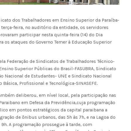
cato dos Trabalhadores em Ensino Superior da Paraíba-
erça-feira, no auditório da entidade, os servidores
rovaram participar nesta quinta-feira (14) do Dia
tra os ataques do Governo Temer à Educação Superior
ela Federação de Sindicatos de Trabalhadores Técnico-
Ensino Superior Públicas do Brasil-FASUBRA, Sindicato
o Nacional de Estudantes- UNE e Sindicato Nacional
 Básica, Profissional e Tecnológica-SINASEFE.
ambém deliberou, em nível local, pela participação nas
Paraibano em Defesa da Previdência,cuja programação
ico em pontos estratégicos da capital paraibana a
gração de ônibus urbanos, das 5h às 7h, e na Lagoa do
s 9h. A programação prossegue à tarde, com