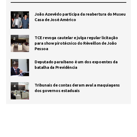
João Azevêdo participa da reabertura do Museu
1
Casa de José Américo
TCE revoga cautelar e julga regular licitação
2
para show pirotécnico do Réveillon de João
Pessoa
Deputado paraibano é um dos expoentes da
3
batalha da Previdência
Tribunais de contas deram aval a maquiagens
4
dos governos estaduais