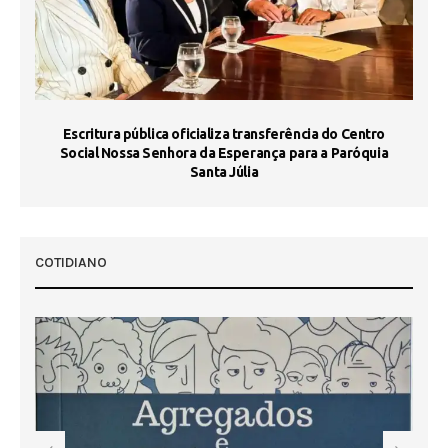
Escritura pública oficializa transferência do Centro
Ma
Social Nossa Senhora da Esperança para a Paróquia
Santa Júlia
COTIDIANO