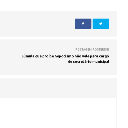
Seinfra realiza serviços de ta
buraco em quase 50 bairros ne
quinta-feira
POSTAGEM POSTERIOR
Súmula que proíbe nepotismo não vale para cargo
de secretário municipal
Voo cancelado, bagagem extravi