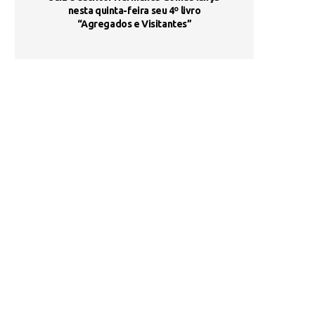
s são
nesta quinta-feira seu 4º livro
fortalece form
“Agregados e Visitantes”
de