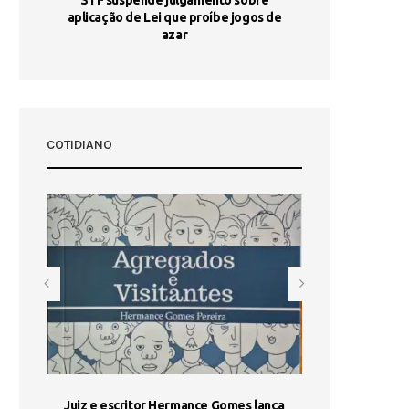
aplicação de Lei que proíbe jogos de
Ag
pa-
azar
sta
COTIDIANO
ada e
Juiz e escritor Hermance Gomes lança
UNIESP utiliza 