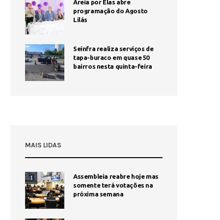
Areia por Elas abre
programação do Agosto
Lilás
Seinfra realiza serviços de
tapa-buraco em quase 50
bairros nesta quinta-feira
MAIS LIDAS
Assembleia reabre hoje mas
1
somente terá votações na
próxima semana