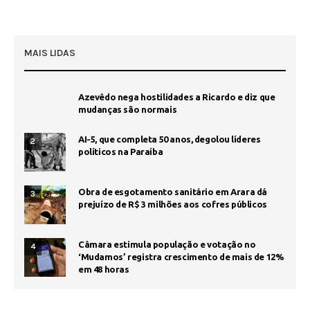
MAIS LIDAS
Azevêdo nega hostilidades a Ricardo e diz que
mudanças são normais
AI-5, que completa 50 anos, degolou líderes
2
políticos na Paraíba
Obra de esgotamento sanitário em Arara dá
3
prejuízo de R$ 3 milhões aos cofres públicos
Câmara estimula população e votação no
4
‘Mudamos’ registra crescimento de mais de 12%
em 48 horas