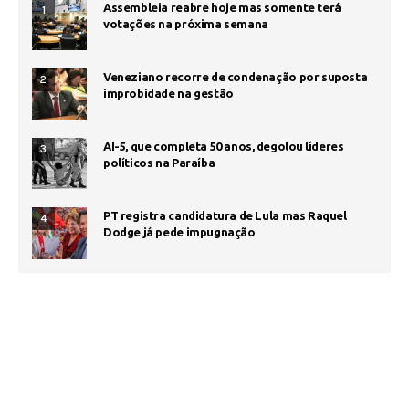
Assembleia reabre hoje mas somente terá
1
votações na próxima semana
Veneziano recorre de condenação por suposta
2
improbidade na gestão
AI-5, que completa 50 anos, degolou líderes
3
políticos na Paraíba
PT registra candidatura de Lula mas Raquel
4
Dodge já pede impugnação