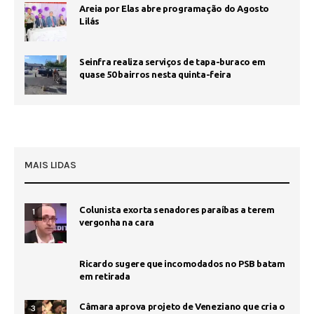
Areia por Elas abre programação do Agosto
Lilás
Seinfra realiza serviços de tapa-buraco em
quase 50 bairros nesta quinta-feira
MAIS LIDAS
Colunista exorta senadores paraíbas a terem
1
vergonha na cara
Ricardo sugere que incomodados no PSB batam
em retirada
Câmara aprova projeto de Veneziano que cria o
3