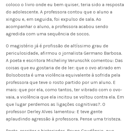
coloco o livro onde eu bem quiser, teria sido a resposta
do adolescente. A professora contou que o aluno a
xingou e, em seguida, foi expulso de sala. Ao
acompanhar o aluno, a professora acabou sendo
agredida com uma sequência de socos.
O magistério já é profissão de altíssimo grau de
periculosidade, afirmou o jornalista Germano Barbosa.
A poeta e escritora Micheliny Verunschk comentou: Das
coisas que eu gostaria de de ler: que o ovo atirado em
Bolsobosta é uma violência equivalente à sofrida pela
professora que teve o rosto partido por um aluno. E
mais: que por ela, como tantos, ter vibrado com o ovo-
vaia, a violência que ela incitou se voltou contra ela. Em
que lugar perdemos as ligações cognitivas?. O
professor Derley Alves lamentou: E teve gente
aplaudindo agressão à professora. Pense uma tristeza.
Poeta, escritor e historiador, Bruno Gaudêncio, que