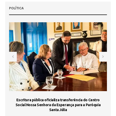
POLÍTICA
Escritura pública oficializa transferência do Centro
Ma
Social Nossa Senhora da Esperança para a Paróquia
Santa Júlia