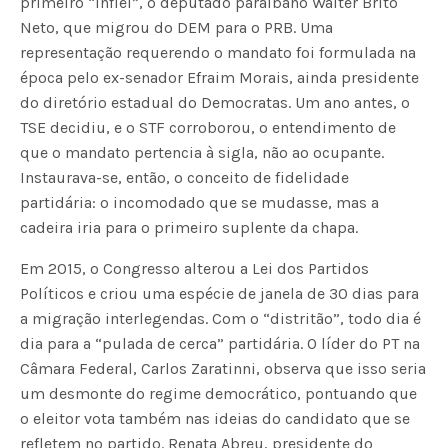
primeiro “infiel”, o deputado paraibano Walter Brito
Neto, que migrou do DEM para o PRB. Uma
representação requerendo o mandato foi formulada na
época pelo ex-senador Efraim Morais, ainda presidente
do diretório estadual do Democratas. Um ano antes, o
TSE decidiu, e o STF corroborou, o entendimento de
que o mandato pertencia à sigla, não ao ocupante.
Instaurava-se, então, o conceito de fidelidade
partidária: o incomodado que se mudasse, mas a
cadeira iria para o primeiro suplente da chapa.
Em 2015, o Congresso alterou a Lei dos Partidos
Políticos e criou uma espécie de janela de 30 dias para
a migração interlegendas. Com o “distritão”, todo dia é
dia para a “pulada de cerca” partidária. O líder do PT na
Câmara Federal, Carlos Zaratinni, observa que isso seria
um desmonte do regime democrático, pontuando que
o eleitor vota também nas ideias do candidato que se
refletem no partido. Renata Abreu, presidente do