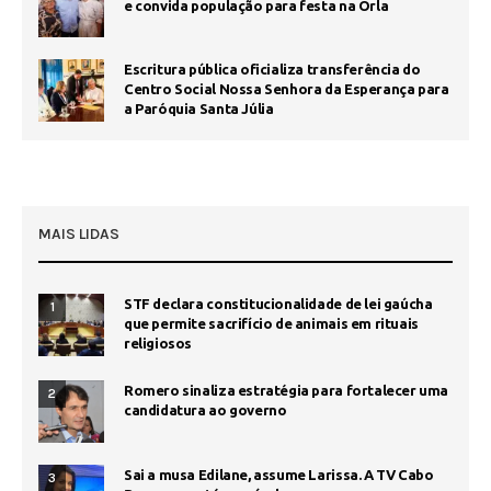
e convida população para festa na Orla
Escritura pública oficializa transferência do
Centro Social Nossa Senhora da Esperança para
a Paróquia Santa Júlia
MAIS LIDAS
STF declara constitucionalidade de lei gaúcha
1
que permite sacrifício de animais em rituais
religiosos
Romero sinaliza estratégia para fortalecer uma
2
candidatura ao governo
Sai a musa Edilane, assume Larissa. A TV Cabo
3