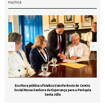
POLÍTICA
Escritura pública oficializa transferência do Centro
Ma
Social Nossa Senhora da Esperança para a Paróquia
Santa Júlia