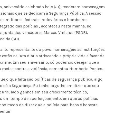
íba, aniversário celebrado hoje (21), renderam homenagem
ssionais que se dedicam à Segurança Pública. A sessão
s militares, federais, rodoviários e bombeiros 
tegrado das polícias , aconteceu nesta manhã, no
onjunta dos vereadores Marcos Vinícius (PSDB),
meida (SD).
quanto representante do povo, homenageie as instituições
estão na luta diária arriscando a própria vida a favor da
crime. Em seu aniversário, só podemos desejar que a
as metas contra a violência, comentou Humberto Pontes.
e o que falta são políticas de segurança pública, algo
o só a Segurança. Eu tenho orgulho em dizer que sou
m acumulado ganhos em seu crescimento técnico,
os um tempo de aperfeiçoamento, em que as polícias
enho medo de dizer que a polícia paraibana é honesta,
mentar.