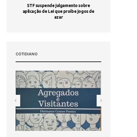
STF suspende julgamento sobre
Areia por Ela
aplicação de Lei que proíbe jogos de
Ag
pa-
azar
sta
COTIDIANO