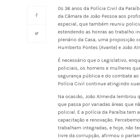
Os 36 anos da Polícia Civil da Para
da Câmara de João Pessoa aos profi
especial, que também reuniu policiai
estendendo as honras ao trabalho in
plenário da Casa, uma proposição c
Humberto Pontes (Avante) e João Al
É necessário que o Legislativo, en
policiais, os homens e mulheres que 
segurança pública e do combate ao 
Polícia Civil continue atingindo su
Na ocasião, João Almeida lembrou qu
que passa por variadas áreas que nã
policial. E a polícia da Paraíba te
capacitação e renovação. Percebem
trabalham integradas, e hoje, não t
livre da corrupção, afirmou o parla