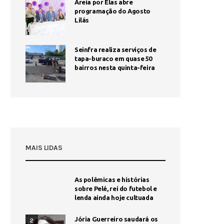
Areia por Elas abre
programação do Agosto
Lilás
Seinfra realiza serviços de
tapa-buraco em quase 50
bairros nesta quinta-feira
MAIS LIDAS
As polêmicas e histórias
sobre Pelé, rei do futebol e
lenda ainda hoje cultuada
Jória Guerreiro saudará os
2