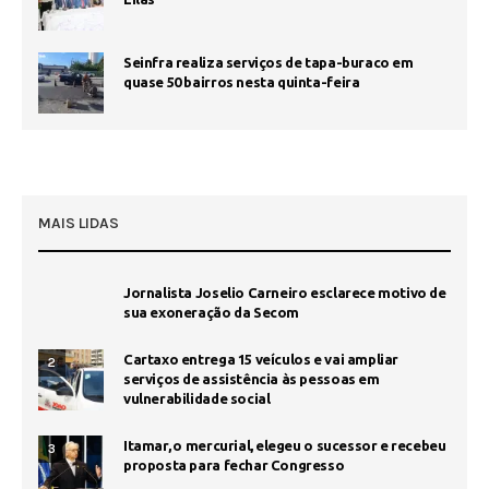
Seinfra realiza serviços de tapa-buraco em
quase 50 bairros nesta quinta-feira
MAIS LIDAS
Jornalista Joselio Carneiro esclarece motivo de
sua exoneração da Secom
Cartaxo entrega 15 veículos e vai ampliar
2
serviços de assistência às pessoas em
vulnerabilidade social
Itamar, o mercurial, elegeu o sucessor e recebeu
3
proposta para fechar Congresso