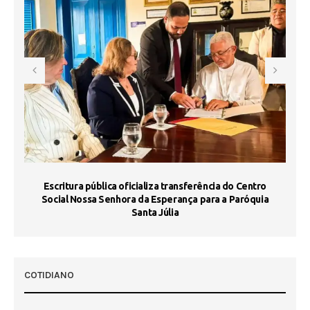
Escritura pública oficializa transferência do Centro
Ma
Social Nossa Senhora da Esperança para a Paróquia
Santa Júlia
COTIDIANO