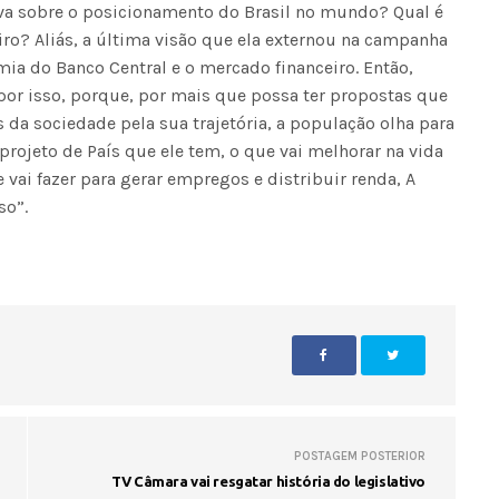
va sobre o posicionamento do Brasil no mundo? Qual é
eiro? Aliás, a última visão que ela externou na campanha
Fátima Silva lança livro sobre a hi
mia do Banco Central e o mercado financeiro. Então,
do rádio campinense no próximo 
por isso, porque, por mais que possa ter propostas que
da sociedade pela sua trajetória, a população olha para
projeto de País que ele tem, o que vai melhorar na vida
e vai fazer para gerar empregos e distribuir renda, A
so”.
POSTAGEM POSTERIOR
TV Câmara vai resgatar história do legislativo