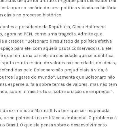
 petistas de que foi urdido um golpe para desestabilizar
ienta que no cenário de uma política viciada na história
um oásis no processo histórico.
antes a presidente da República, Gleisi Hoffmann
ro, agora no PEN, como uma tragédia. Admite que
 a crescer. “Bolsonaro é resultado da política efetiva
spaço para ele, com aquela pauta conservadora. E ele
ê que tem uma parcela da sociedade que se identifica
isputa muito maior, de valores na sociedade, de ideias,
defendidas pelo Bolsonaro são prejudiciais à vida, à
outros lugares do mundo”. Lamenta que Bolsonaro não
enas esperneia, fala sobre temas de valores, mas não tem
nda, sobre infraestrutura, sobre criação de empregos”,
a da ex-ministra Marina Silva tem que ser respeitada.
ia, principalmente na militância ambiental. O problema é
 o Brasil. O que ela pensa sobre o desenvolvimento