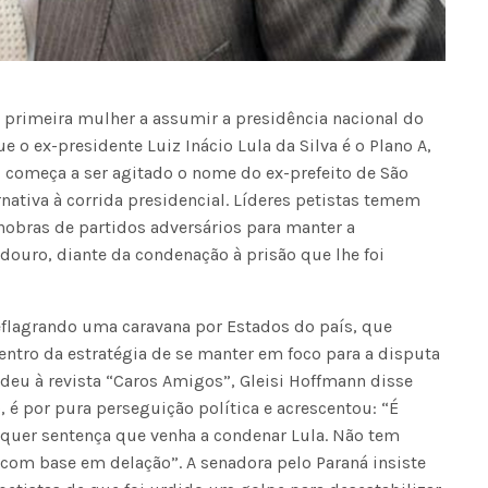
 primeira mulher a assumir a presidência nacional do
e o ex-presidente Luiz Inácio Lula da Silva é o Plano A,
8, começa a ser agitado o nome do ex-prefeito de São
ativa à corrida presidencial. Líderes petistas temem
nobras de partidos adversários para manter a
ndouro, diante da condenação à prisão que lhe foi
eflagrando uma caravana por Estados do país, que
dentro da estratégia de se manter em foco para a disputa
deu à revista “Caros Amigos”, Gleisi Hoffmann disse
, é por pura perseguição política e acrescentou: “É
quer sentença que venha a condenar Lula. Não tem
 com base em delação”. A senadora pelo Paraná insiste