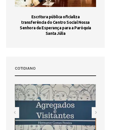
stória
Escritura pública oficializa
Maria Port
dia 10
transferência do Centro Social Nossa
homologada e 
Senhora da Esperança para a Paróquia
com
Santa Júlia
COTIDIANO