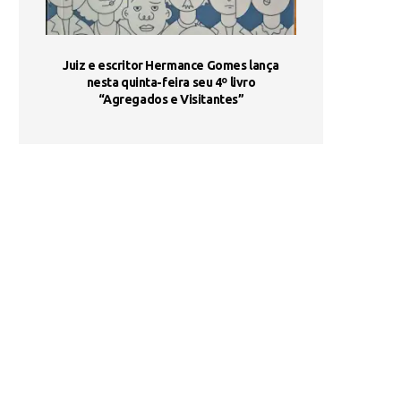
ada e
Juiz e escritor Hermance Gomes lança
UNIESP utiliza 
s são
nesta quinta-feira seu 4º livro
fortalece form
“Agregados e Visitantes”
de