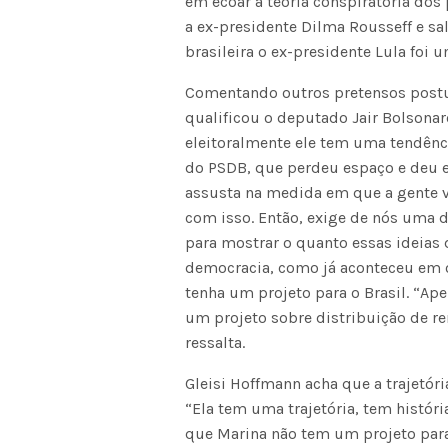
em ecoar a teoria conspiratória dos
a ex-presidente Dilma Rousseff e sal
brasileira o ex-presidente Lula foi 
Comentando outros pretensos postul
qualificou o deputado Jair Bolsona
eleitoralmente ele tem uma tendência
do PSDB, que perdeu espaço e deu e
assusta na medida em que a gente v
com isso. Então, exige de nós uma d
para mostrar o quanto essas ideias 
democracia, como já aconteceu em 
tenha um projeto para o Brasil. “Ap
um projeto sobre distribuição de re
ressalta.
Gleisi Hoffmann acha que a trajetóri
“Ela tem uma trajetória, tem histór
que Marina não tem um projeto para