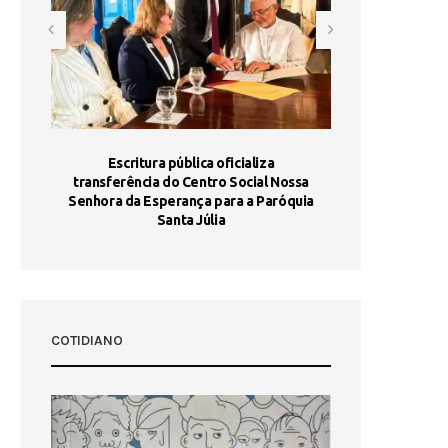
stória
Escritura pública oficializa
Maria Port
dia 10
transferência do Centro Social Nossa
homologada e 
Senhora da Esperança para a Paróquia
com
Santa Júlia
COTIDIANO