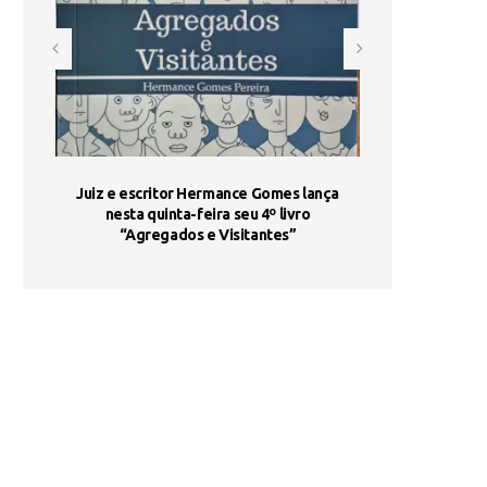
ada e
Juiz e escritor Hermance Gomes lança
UNIESP utiliza 
s são
nesta quinta-feira seu 4º livro
fortalece form
“Agregados e Visitantes”
de