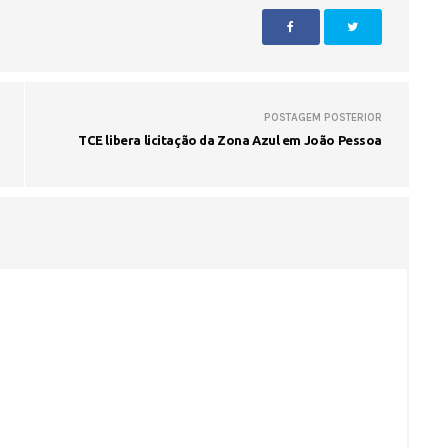
POSTAGEM POSTERIOR
TCE libera licitação da Zona Azul em João Pessoa
Fátima Silva lança livro sobre a hi
do rádio campinense no próximo 