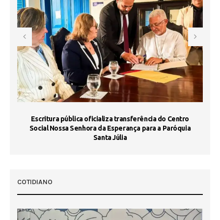
Escritura pública oficializa transferência do Centro
Ma
Social Nossa Senhora da Esperança para a Paróquia
Santa Júlia
COTIDIANO