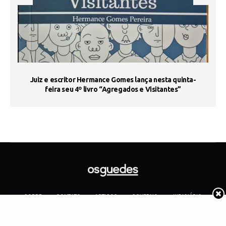
s
Juiz e escritor Hermance Gomes lança nesta quinta-
feira seu 4º livro “Agregados e Visitantes”
SOBRE
CONTATO
ARTIGOS
GOVERNO
JUDICIÁRIO
MEMÓRIA
POLÍTICA
COTIDIANO
Copyright 2019 Os Guedes. TODOS OS DIREITOS RESERVADOS.