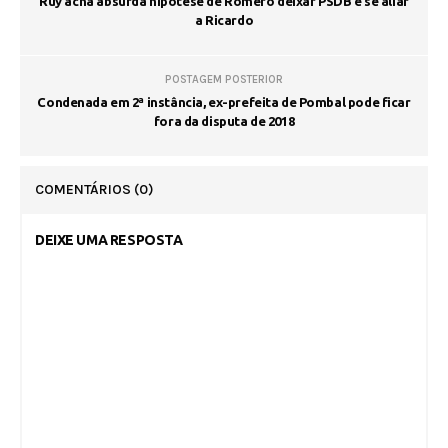
Ruy acha absurda hipótese de Romero deixar PSDB e se aliar
a Ricardo
POSTAGEM POSTERIOR
Condenada em 2ª instância, ex-prefeita de Pombal pode ficar
fora da disputa de 2018
COMENTÁRIOS
(0)
DEIXE UMA RESPOSTA