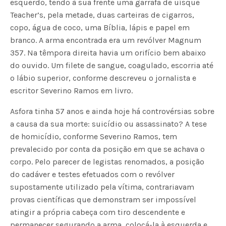
esquerdo, tendo à sua frente uma garrafa de uísque
Teacher’s, pela metade, duas carteiras de cigarros,
copo, água de coco, uma Bíblia, lápis e papel em
branco. A arma encontrada era um revólver Magnum
357. Na têmpora direita havia um orifício bem abaixo
do ouvido. Um filete de sangue, coagulado, escorria até
o lábio superior, conforme descreveu o jornalista e
escritor Severino Ramos em livro.
Asfora tinha 57 anos e ainda hoje há controvérsias sobre
a causa da sua morte: suicídio ou assassinato? A tese
de homicídio, conforme Severino Ramos, tem
prevalecido por conta da posição em que se achava o
corpo. Pelo parecer de legistas renomados, a posição
do cadáver e testes efetuados com o revólver
supostamente utilizado pela vítima, contrariavam
provas científicas que demonstram ser impossível
atingir a própria cabeça com tiro descendente e
permanecer segurando a arma, colocá-la à esquerda e