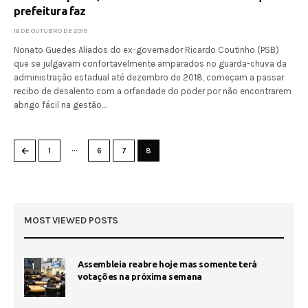
prefeitura faz
18 DE OUTUBRO DE 2019
Nonato Guedes Aliados do ex-governador Ricardo Coutinho (PSB)
que se julgavam confortavelmente amparados no guarda-chuva da
administração estadual até dezembro de 2018, começam a passar
recibo de desalento com a orfandade do poder por não encontrarem
abrigo fácil na gestão…
…
←
1
6
7
8
MOST VIEWED POSTS
Assembleia reabre hoje mas somente terá
1
votações na próxima semana