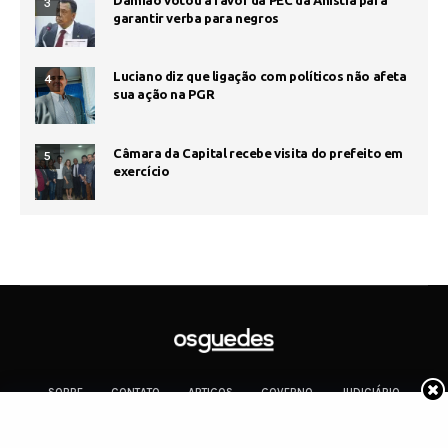
Damião votou a favor da PEC da Anistia para
3
garantir verba para negros
Luciano diz que ligação com políticos não afeta
4
sua ação na PGR
Câmara da Capital recebe visita do prefeito em
5
exercício
SOBRE
CONTATO
ARTIGOS
GOVERNO
JUDICIÁRIO
MEMÓRIA
POLÍTICA
COTIDIANO
Copyright 2019 Os Guedes. TODOS OS DIREITOS RESERVADOS.