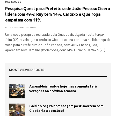
DESTAQUES
Pesquisa Quest para Prefeitura de João Pessoa: Cícero
lidera com 49%; Ruy tem 14%, Cartaxo e Queiroga
empatam com 11%
17 DE SETEMBRO DE 2024
Uma nova pesquisa realizada pela Quaest, divulgada nesta terça-
feira (17), revela que o prefeito Cícero Lucena continua na liderança de
voto para a Prefeitura de João Pessoa, com 49%. Em seguida,
aparecem Ruy Carneiro (Podemos), com 14%, Luciano Cartaxo (PT)…
MOST VIEWED POSTS
Assembleia reabre hoje mas somente terá
1
votações na próxima semana
Galdino cogita homenagem post-mortem com
2
Cidadania a dom José