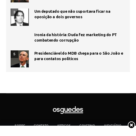
Um deputado que não suportava ficar na
3
oposição a dois governos
Ironia da história: Duda fez marketing do PT
combatendo corrupção
Presidenciável do MDB chega para o São João e
5
para contatos políticos
SOBRE
CONTATO
ARTIGOS
GOVERNO
JUDICIÁRIO
MEMÓRIA
POLÍTICA
COTIDIANO