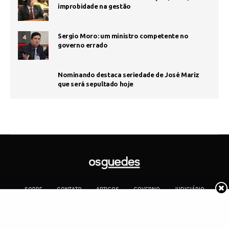
improbidade na gestão
Sergio Moro: um ministro competente no
4
governo errado
Nominando destaca seriedade de José Mariz
que será sepultado hoje
SOBRE
CONTATO
ARTIGOS
GOVERNO
JUDICIÁRIO
MEMÓRIA
POLÍTICA
COTIDIANO
Copyright 2019 Os Guedes. TODOS OS DIREITOS RESERVADOS.