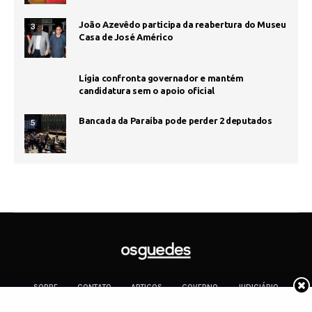
João Azevêdo participa da reabertura do Museu
3
Casa de José Américo
Lígia confronta governador e mantém
candidatura sem o apoio oficial
Bancada da Paraíba pode perder 2 deputados
5
SOBRE
CONTATO
ARTIGOS
GOVERNO
JUDICIÁRIO
MEMÓRIA
POLÍTICA
COTIDIANO