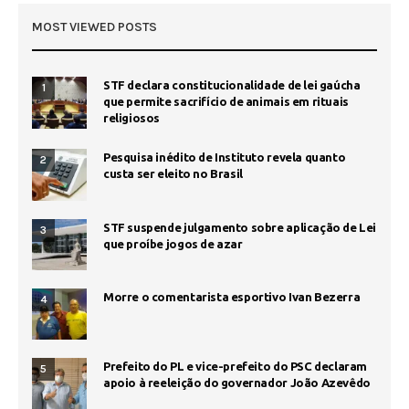
MOST VIEWED POSTS
STF declara constitucionalidade de lei gaúcha
1
que permite sacrifício de animais em rituais
religiosos
Pesquisa inédito de Instituto revela quanto
2
custa ser eleito no Brasil
STF suspende julgamento sobre aplicação de Lei
3
que proíbe jogos de azar
Morre o comentarista esportivo Ivan Bezerra
4
Prefeito do PL e vice-prefeito do PSC declaram
5
apoio à reeleição do governador João Azevêdo