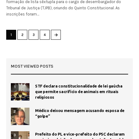
formação de lista sêxtupla para o cargo de desembargador do
Tribunal de Justiça (TJPB), oriundo do Quinto Constitucional. As
inscrições foram…
→
1
2
3
4
MOST VIEWED POSTS
STF declara constitucionalidade de lei gaúcha
1
que permite sacrifício de animais em rituais
religiosos
Médico deixou mensagem acusando esposa de
2
“golpe”
Prefeito do PL e vice-prefeito do PSC declaram
3