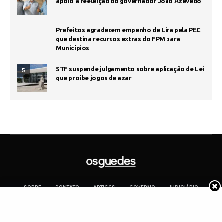
apoio à reeleição do governador João Azevêdo
Prefeitos agradecem empenho de Lira pela PEC
que destina recursos extras do FPM para
Municípios
STF suspende julgamento sobre aplicação de Lei
5
que proíbe jogos de azar
SOBRE
CONTATO
ARTIGOS
GOVERNO
JUDICIÁRIO
MEMÓRIA
POLÍTICA
COTIDIANO
Copyright 2019 Os Guedes. TODOS OS DIREITOS RESERVADOS.