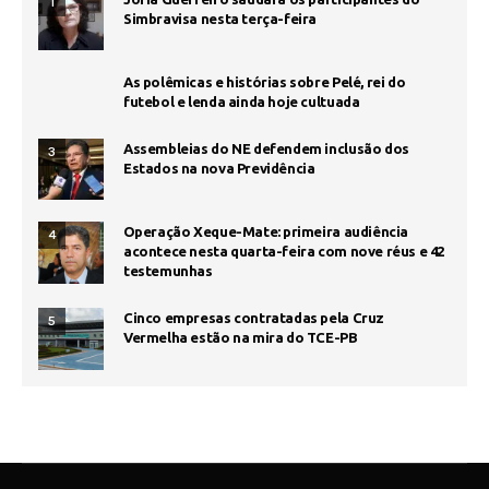
1
Simbravisa nesta terça-feira
As polêmicas e histórias sobre Pelé, rei do
futebol e lenda ainda hoje cultuada
Assembleias do NE defendem inclusão dos
3
Estados na nova Previdência
Operação Xeque-Mate: primeira audiência
4
acontece nesta quarta-feira com nove réus e 42
testemunhas
Cinco empresas contratadas pela Cruz
5
Vermelha estão na mira do TCE-PB