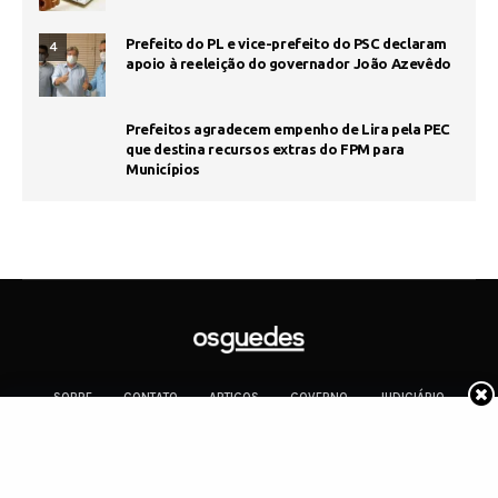
Prefeito do PL e vice-prefeito do PSC declaram
4
apoio à reeleição do governador João Azevêdo
Prefeitos agradecem empenho de Lira pela PEC
que destina recursos extras do FPM para
Municípios
SOBRE
CONTATO
ARTIGOS
GOVERNO
JUDICIÁRIO
MEMÓRIA
POLÍTICA
COTIDIANO
Copyright 2019 Os Guedes. TODOS OS DIREITOS RESERVADOS.