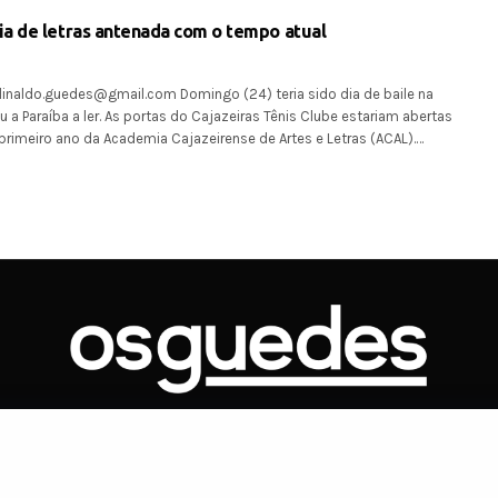
a de letras antenada com o tempo atual
linaldo.guedes@gmail.com Domingo (24) teria sido dia de baile na
u a Paraíba a ler. As portas do Cajazeiras Tênis Clube estariam abertas
 primeiro ano da Academia Cajazeirense de Artes e Letras (ACAL).…
ONTATO
ARTIGOS
GOVERNO
JUDICIÁRIO
MEMÓRIA
POLÍTICA
Copyright 2019 Os Guedes. TODOS OS DIREITOS RESERVADOS.