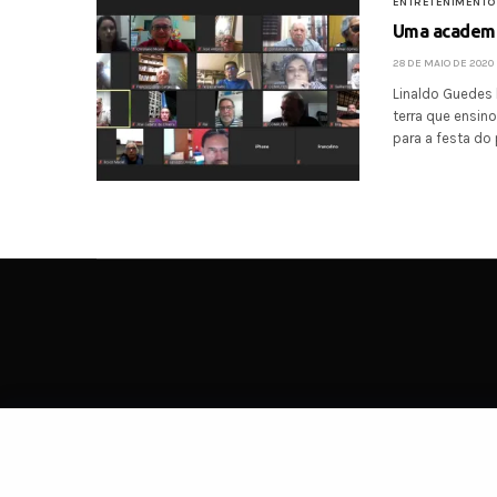
ENTRETENIMENTO
Uma academi
28 DE MAIO DE 2020
Linaldo Guedes 
terra que ensino
para a festa do
SOBRE
C