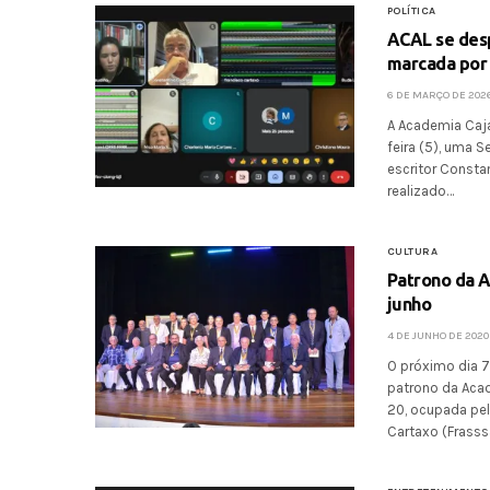
POLÍTICA
ACAL se des
marcada por
6 DE MARÇO DE 202
A Academia Caja
feira (5), uma
escritor Consta
realizado…
CULTURA
Patrono da A
junho
4 DE JUNHO DE 2020
O próximo dia 7
patrono da Acad
20, ocupada pe
Cartaxo (Frasss