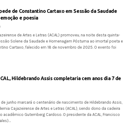
pede de Constantino Cartaxo em Sessão da Saudade
 emoção e poesia
6
zeirense de Artes e Letras (ACAL) promoveu, na noite desta quinta-
 Sessão Solene da Saudade e Homenagem Póstuma ao imortal poeta e
ntino Cartaxo, falecido em 18 de novembro de 2025. O evento foi
CAL, Hildebrando Assis completaria cem anos dia 7 de
 de junho marcará o centenário de nascimento de Hildebrando Assis,
emia Cajazeirense de Artes e Letras (ACAL), sendo dono da cadeira
lo acadêmico Gutemberg Cardoso. O presidente da ACAL, Francisco
ales)…