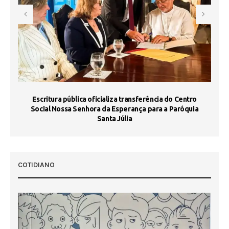
Escritura pública oficializa transferência do Centro
Ma
Social Nossa Senhora da Esperança para a Paróquia
Santa Júlia
COTIDIANO