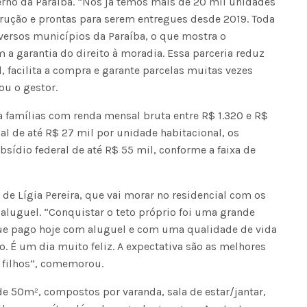
erno da Paraíba. “Nós já temos mais de 20 mil unidades
rução e prontas para serem entregues desde 2019. Toda
ersos municípios da Paraíba, o que mostra o
 garantia do direito à moradia. Essa parceria reduz
, facilita a compra e garante parcelas muitas vezes
u o gestor.
 famílias com renda mensal bruta entre R$ 1.320 e R$
al de até R$ 27 mil por unidade habitacional, os
ídio federal de até R$ 55 mil, conforme a faixa de
a de Lígia Pereira, que vai morar no residencial com os
 aluguel. “Conquistar o teto próprio foi uma grande
ue pago hoje com aluguel e com uma qualidade de vida
 É um dia muito feliz. A expectativa são as melhores
 filhos”, comemorou.
e 50m², compostos por varanda, sala de estar/jantar,