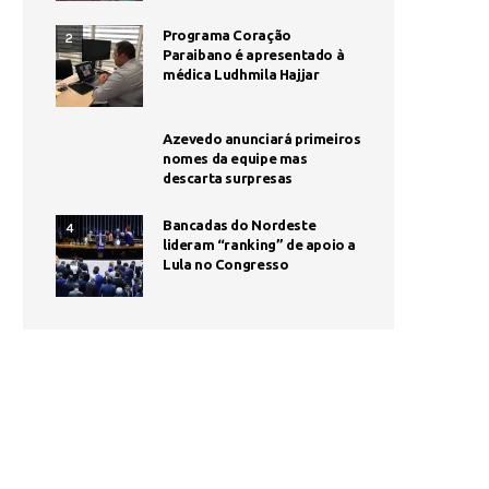
Programa Coração
2
Paraibano é apresentado à
médica Ludhmila Hajjar
Azevedo anunciará primeiros
nomes da equipe mas
descarta surpresas
Bancadas do Nordeste
4
lideram “ranking” de apoio a
Lula no Congresso