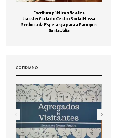
stória
Escritura pública oficializa
Maria Port
dia 10
transferência do Centro Social Nossa
homologada e 
Senhora da Esperança para a Paróquia
com
Santa Júlia
COTIDIANO