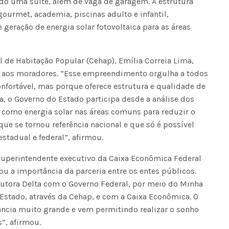
ndo uma suíte, além de vaga de garagem. A estrutura
urmet, academia, piscinas adulto e infantil,
Fátima Silva lança livro sobre a hi
 geração de energia solar fotovoltaica para as áreas
do rádio campinense no próximo 
 de Habitação Popular (Cehap), Emília Correia Lima,
a aos moradores. “Esse empreendimento orgulha a todos
nfortável, mas porque oferece estrutura e qualidade de
ba, o Governo do Estado participa desde a análise dos
s como energia solar nas áreas comuns para reduzir o
e se tornou referência nacional e que só é possível
estadual e federal”, afirmou.
uperintendente executivo da Caixa Econômica Federal
ou a importância da parceria entre os entes públicos.
rutora Delta com o Governo Federal, por meio do Minha
Estado, através da Cehap, e com a Caixa Econômica. O
ncia muito grande e vem permitindo realizar o sonho
”, afirmou.