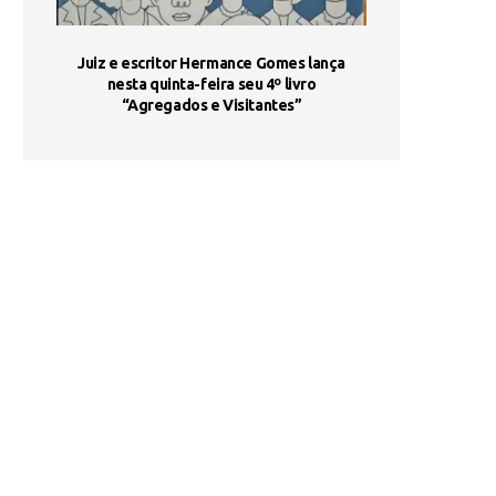
ada e
Juiz e escritor Hermance Gomes lança
UNIESP utiliza 
s são
nesta quinta-feira seu 4º livro
fortalece form
“Agregados e Visitantes”
de