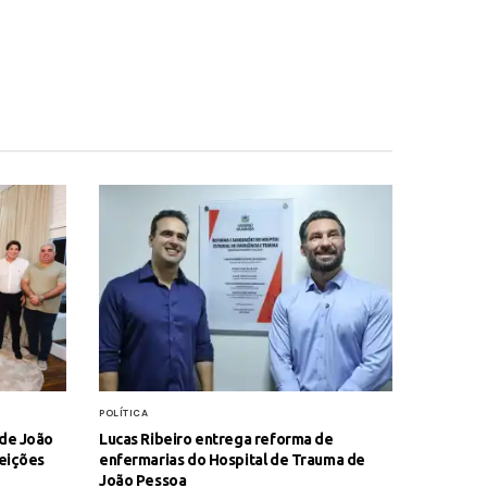
POLÍTICA
 de João
Lucas Ribeiro entrega reforma de
leições
enfermarias do Hospital de Trauma de
João Pessoa