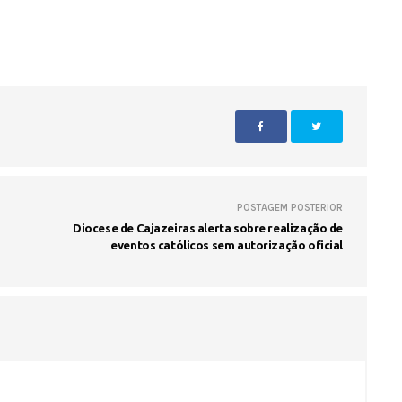
Voo cancelado, bagagem extravi
cobranças indevidas: saiba quai
os seus direitos
POSTAGEM POSTERIOR
Diocese de Cajazeiras alerta sobre realização de
eventos católicos sem autorização oficial