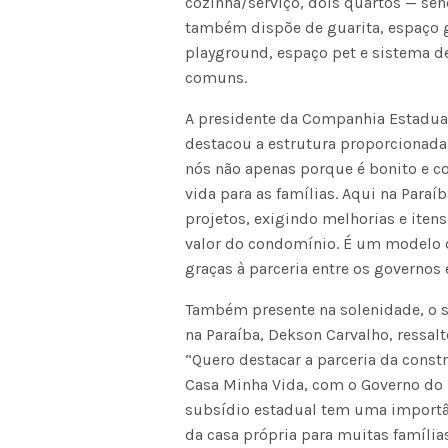
cozinha/serviço, dois quartos — se
também dispõe de guarita, espaço go
playground, espaço pet e sistema de
comuns.
A presidente da Companhia Estadual
destacou a estrutura proporcionad
nós não apenas porque é bonito e co
vida para as famílias. Aqui na Paraí
projetos, exigindo melhorias e iten
valor do condomínio. É um modelo qu
graças à parceria entre os governos 
Também presente na solenidade, o s
na Paraíba, Dekson Carvalho, ressalt
“Quero destacar a parceria da const
Casa Minha Vida, com o Governo do 
subsídio estadual tem uma importâ
da casa própria para muitas famílias