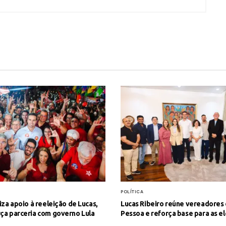
POLÍTICA
liza apoio à reeleição de Lucas,
Lucas Ribeiro reúne vereadores
ça parceria com governo Lula
Pessoa e reforça base para as e