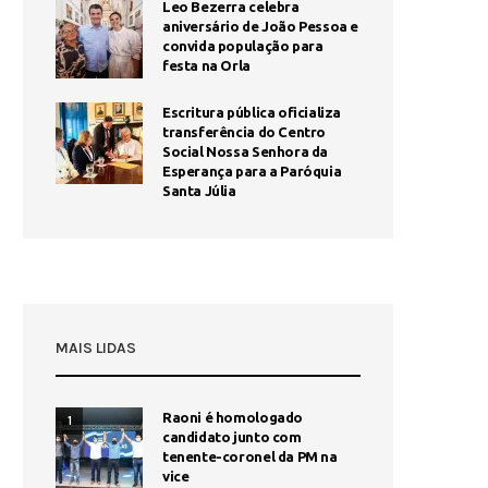
Leo Bezerra celebra
aniversário de João Pessoa e
convida população para
festa na Orla
Escritura pública oficializa
transferência do Centro
Social Nossa Senhora da
Esperança para a Paróquia
Santa Júlia
MAIS LIDAS
Raoni é homologado
1
candidato junto com
tenente-coronel da PM na
vice