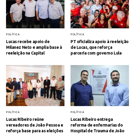
POLÍTICA
POLÍTICA
Lucas recebe apoio de
PT oficializa apoio à reeleição
Milanez Neto e amplia base à
de Lucas, que reforça
reeleição na Capital
parceria com governo Lula
POLÍTICA
POLÍTICA
Lucas Ribeiro reúne
Lucas Ribeiro entrega
vereadores de João Pessoa e
reforma de enfermarias do
reforça base para as eleições
Hospital de Trauma de João