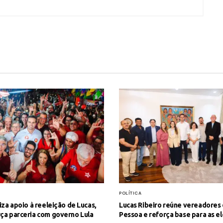
POLÍTICA
liza apoio à reeleição de Lucas,
Lucas Ribeiro reúne vereadores
ça parceria com governo Lula
Pessoa e reforça base para as e