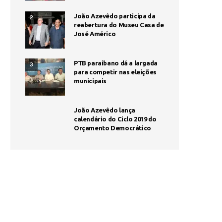
João Azevêdo participa da
2
reabertura do Museu Casa de
José Américo
PTB paraibano dá a largada
3
para competir nas eleições
municipais
João Azevêdo lança
calendário do Ciclo 2019 do
Orçamento Democrático