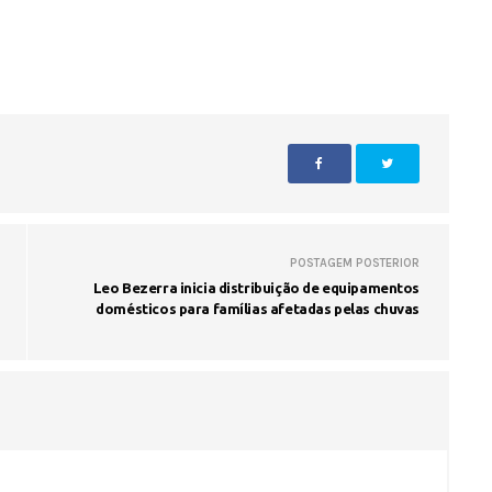
Voo cancelado, bagagem extravi
cobranças indevidas: saiba quai
os seus direitos
POSTAGEM POSTERIOR
Leo Bezerra inicia distribuição de equipamentos
domésticos para famílias afetadas pelas chuvas