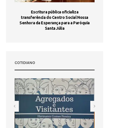
stória
Escritura pública oficializa
Maria Port
dia 10
transferência do Centro Social Nossa
homologada e 
Senhora da Esperança para a Paróquia
com
Santa Júlia
COTIDIANO