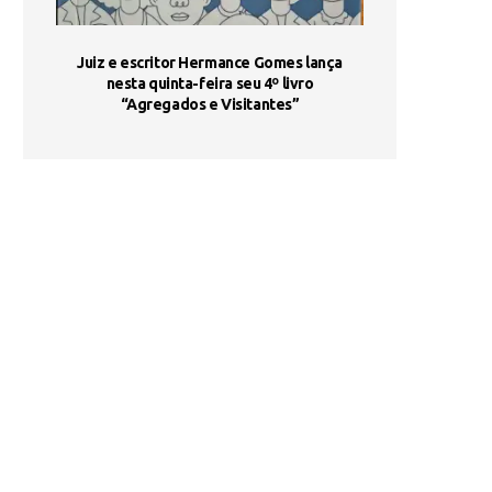
ada e
Juiz e escritor Hermance Gomes lança
UNIESP utiliza 
s são
nesta quinta-feira seu 4º livro
fortalece form
“Agregados e Visitantes”
de