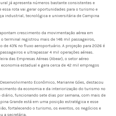
ural já apresenta números bastante consistentes e
essa rota vai gerar oportunidades para o turismo e
Fátima Silva lança livro sobre a hi
ça industrial, tecnológica e universitária de Campina
do rádio campinense no próximo 
 apontam crescimento da movimentação aérea em
 terminal registrou mais de 148 mil passageiros,
o de 43% no fluxo aeroportuário. A projeção para 2026 é
assageiros e ultrapassar 4 mil operações aéreas.
ira das Empresas Aéreas (Abear), o setor aéreo
 economia estadual e gera cerca de 42 mil empregos
e Desenvolvimento Econômico, Marianne Góes, destacou
lecimento da economia e da interiorização do turismo no
 diário, funcionando sete dias por semana, com mais de
pina Grande está em uma posição estratégica e esse
ião, fortalecendo o turismo, os eventos, os negócios e
 a secretária.