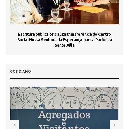
Escritura pública oficializa transferência do Centro
Ma
Social Nossa Senhora da Esperança para a Paróquia
Santa Júlia
COTIDIANO