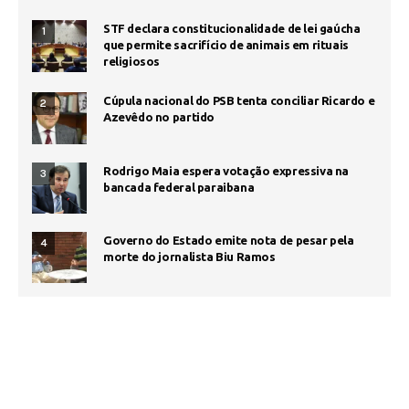
STF declara constitucionalidade de lei gaúcha
1
que permite sacrifício de animais em rituais
religiosos
Cúpula nacional do PSB tenta conciliar Ricardo e
2
Azevêdo no partido
Rodrigo Maia espera votação expressiva na
3
bancada federal paraibana
Governo do Estado emite nota de pesar pela
4
morte do jornalista Biu Ramos