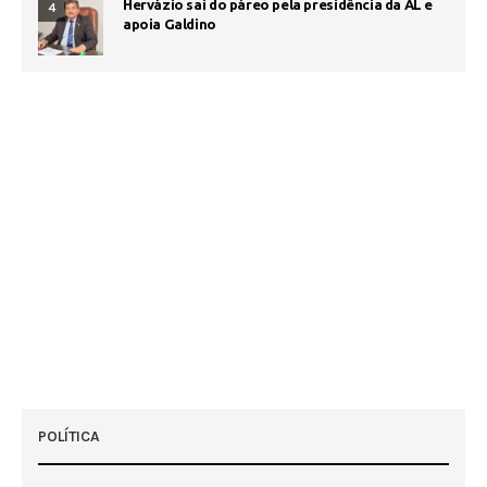
Hervázio sai do páreo pela presidência da AL e
4
apoia Galdino
POLÍTICA