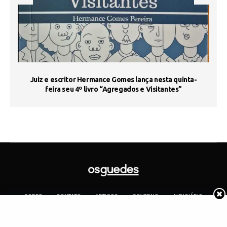
s
Juiz e escritor Hermance Gomes lança nesta quinta-
feira seu 4º livro “Agregados e Visitantes”
SOBRE
CONTATO
ARTIGOS
GOVERNO
JUDICIÁRIO
MEMÓRIA
POLÍTICA
COTIDIANO
Copyright 2019 Os Guedes. TODOS OS DIREITOS RESERVADOS.