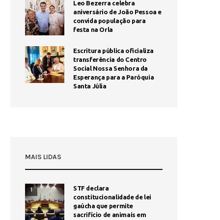
Leo Bezerra celebra
aniversário de João Pessoa e
convida população para
festa na Orla
Escritura pública oficializa
transferência do Centro
Social Nossa Senhora da
Esperança para a Paróquia
Santa Júlia
MAIS LIDAS
STF declara
1
constitucionalidade de lei
gaúcha que permite
sacrifício de animais em