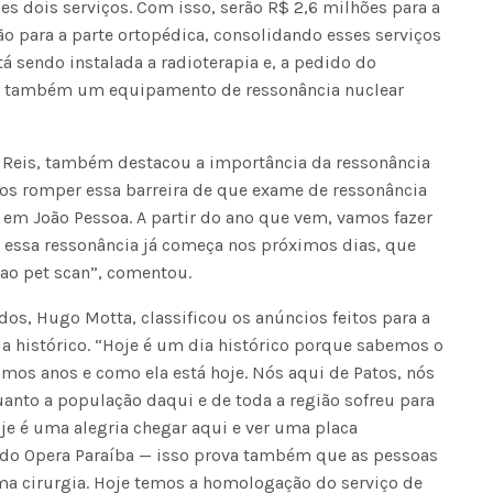
s dois serviços. Com isso, serão R$ 2,6 milhões para a
ão para a parte ortopédica, consolidando esses serviços
á sendo instalada a radioterapia e, a pedido do
Fátima Silva lança livro sobre a hi
ui também um equipamento de ressonância nuclear
do rádio campinense no próximo 
ri Reis, também destacou a importância da ressonância
os romper essa barreira de que exame de ressonância
em João Pessoa. A partir do ano que vem, vamos fazer
r essa ressonância já começa nos próximos dias, que
 ao pet scan”, comentou.
os, Hugo Motta, classificou os anúncios feitos para a
a histórico. “Hoje é um dia histórico porque sabemos o
imos anos e como ela está hoje. Nós aqui de Patos, nós
nto a população daqui e de toda a região sofreu para
je é uma alegria chegar aqui e ver uma placa
do Opera Paraíba — isso prova também que as pessoas
ma cirurgia. Hoje temos a homologação do serviço de