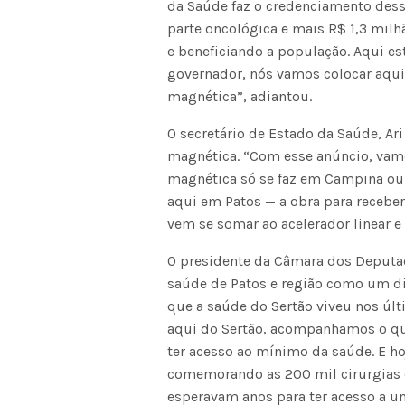
da Saúde faz o credenciamento desse
parte oncológica e mais R$ 1,3 milh
e beneficiando a população. Aqui est
governador, nós vamos colocar aq
magnética”, adiantou.
O secretário de Estado da Saúde, A
magnética. “Com esse anúncio, vam
magnética só se faz em Campina ou 
aqui em Patos — a obra para recebe
vem se somar ao acelerador linear e
O presidente da Câmara dos Deputad
saúde de Patos e região como um di
que a saúde do Sertão viveu nos últ
aqui do Sertão, acompanhamos o qua
ter acesso ao mínimo da saúde. E ho
comemorando as 200 mil cirurgias 
esperavam anos para ter acesso a u