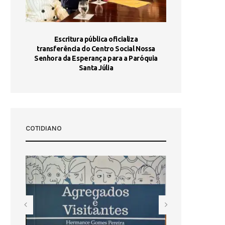
stória
Escritura pública oficializa
Maria Port
dia 10
transferência do Centro Social Nossa
homologada e 
Senhora da Esperança para a Paróquia
com
Santa Júlia
COTIDIANO