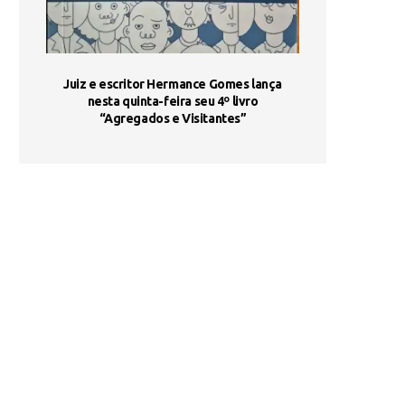
ada e
Juiz e escritor Hermance Gomes lança
UNIESP utiliza 
s são
nesta quinta-feira seu 4º livro
fortalece form
“Agregados e Visitantes”
de