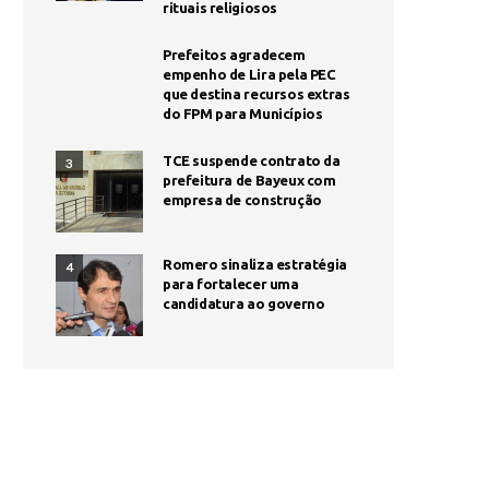
rituais religiosos
Prefeitos agradecem
empenho de Lira pela PEC
que destina recursos extras
do FPM para Municípios
TCE suspende contrato da
3
prefeitura de Bayeux com
empresa de construção
Romero sinaliza estratégia
4
para fortalecer uma
candidatura ao governo