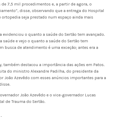
de 7,5 mil procedimentos e, a partir de agora, o
ciamento”, disse, observando que a entrega do Hospital
e ortopedia seja prestado num espaço ainda mais
Voo cancelado, bagagem extravi
cobranças indevidas: saiba quai
a evidenciou o quanto a saúde do Sertão tem avançado.
os seus direitos
a saúde e vejo o quanto a saúde do Sertão tem
 em busca de atendimento é uma exceção; antes era a
ey, também destacou a importância das ações em Patos.
ita do ministro Alexandre Padilha, do presidente da
or João Azevêdo com esses anúncios importantes para a
disse.
governador João Azevêdo e o vice-governador Lucas
tal de Trauma do Sertão.