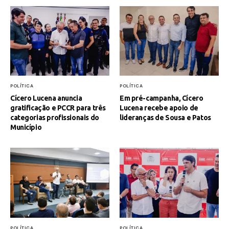
POLÍTICA
POLÍTICA
Cícero Lucena anuncia
Em pré-campanha, Cícero
gratificação e PCCR para três
Lucena recebe apoio de
categorias profissionais do
lideranças de Sousa e Patos
Município
POLÍTICA
POLÍTICA