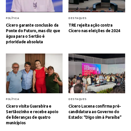
POLÍTICA
DESTAQUES
Cícero garante conclusão da
TRE rejeita ação contra
Ponte do Futuro, mas diz que
Cícero nas eleições de 2024
água para o Sertão é
prioridade absoluta
POLÍTICA
DESTAQUES
Cícero visita Guarabira e
Cícero Lucena confirma pré-
Sertãozinho e recebe apoio
candidatura ao Governo do
de lideranças de quatro
Estado: “Digo sim à Paraíba”
municípios