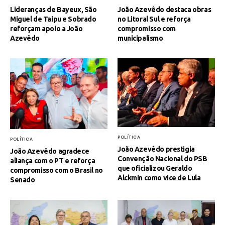
Lideranças de Bayeux, São
João Azevêdo destaca obras
Miguel de Taipu e Sobrado
no Litoral Sul e reforça
reforçam apoio a João
compromisso com
Azevêdo
municipalismo
POLÍTICA
POLÍTICA
João Azevêdo prestigia
João Azevêdo agradece
Convenção Nacional do PSB
aliança com o PT e reforça
que oficializou Geraldo
compromisso com o Brasil no
Alckmin como vice de Lula
Senado