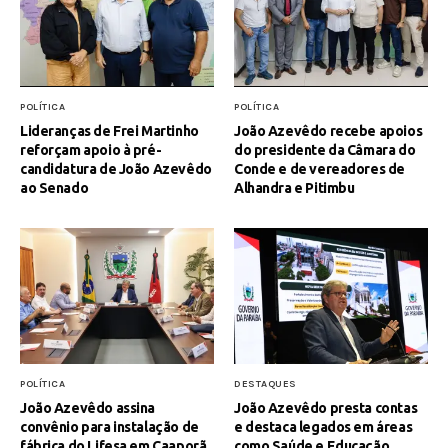
POLÍTICA
POLÍTICA
Lideranças de Frei Martinho
João Azevêdo recebe apoios
reforçam apoio à pré-
do presidente da Câmara do
candidatura de João Azevêdo
Conde e de vereadores de
ao Senado
Alhandra e Pitimbu
POLÍTICA
DESTAQUES
João Azevêdo assina
João Azevêdo presta contas
convênio para instalação de
e destaca legados em áreas
fábrica do Lifesa em Caaporã
como Saúde e Educação