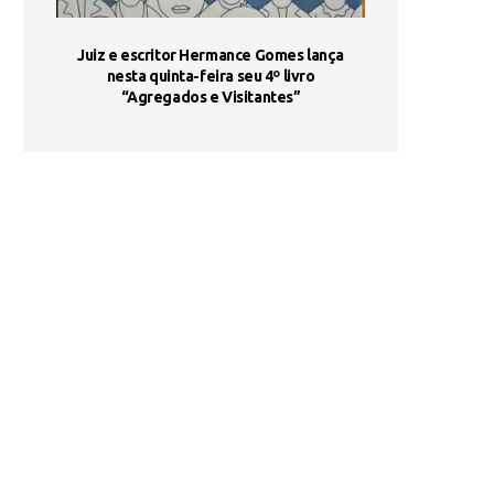
ada e
Juiz e escritor Hermance Gomes lança
UNIESP utiliza 
s são
nesta quinta-feira seu 4º livro
fortalece form
“Agregados e Visitantes”
de