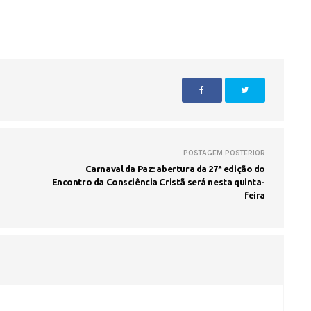
Voo cancelado, bagagem extravi
cobranças indevidas: saiba quai
os seus direitos
POSTAGEM POSTERIOR
Carnaval da Paz: abertura da 27ª edição do
Encontro da Consciência Cristã será nesta quinta-
feira