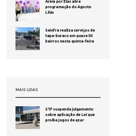
Areia por Elas abre
programação do Agosto
Lilás
Seinfra realiza serviços de
tapa-buraco em quase 50
bairros nesta quinta-feira
MAIS LIDAS
STF suspende julgamento
1
sobre aplicação de Lei que
proíbe jogos de azar