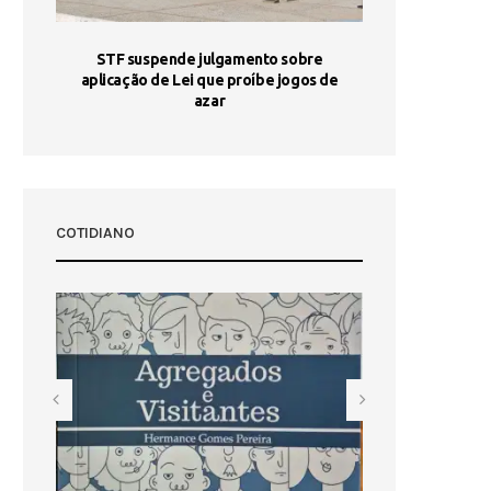
STF suspende julgamento sobre
Areia por Ela
aplicação de Lei que proíbe jogos de
Ag
pa-
azar
sta
COTIDIANO