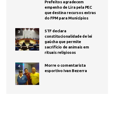
Prefeitos agradecem
empenho de Lira pela PEC
que destina recursos extras
do FPM para Municípios
STF declara
3
constitucionalidade de lei
gaúcha que permite
sacrifício de animais em
rituais religiosos
Morre o comentarista
4
esportivo Ivan Bezerra