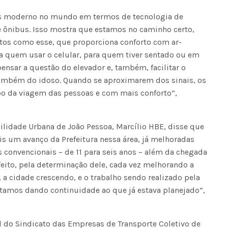
is moderno no mundo em termos de tecnologia de
 ônibus. Isso mostra que estamos no caminho certo,
s como esse, que proporciona conforto com ar-
ra quem usar o celular, para quem tiver sentado ou em
ensar a questão do elevador e, também, facilitar o
também do idoso. Quando se aproximarem dos sinais, os
mpo da viagem das pessoas e com mais conforto”,
lidade Urbana de João Pessoa, Marcílio HBE, disse que
s um avanço da Prefeitura nessa área, já melhoradas
 convencionais – de 11 para seis anos – além da chegada
feito, pela determinação dele, cada vez melhorando a
a cidade crescendo, e o trabalho sendo realizado pela
stamos dando continuidade ao que já estava planejado”,
l do Sindicato das Empresas de Transporte Coletivo de