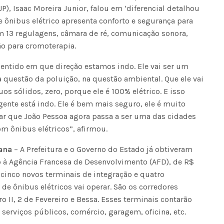
P), Isaac Moreira Junior, falou em ‘diferencial detalhou
e ônibus elétrico apresenta conforto e segurança para
m 13 regulagens, câmara de ré, comunicação sonora,
Seinfra realiza serviços de ta
ão para cromoterapia.
buraco em quase 50 bairros ne
quinta-feira
sentido em que direção estamos indo. Ele vai ser um
 na questão da poluição, na questão ambiental. Que ele vai
os sólidos, zero, porque ele é 100% elétrico. E isso
ente está indo. Ele é bem mais seguro, ele é muito
ar que João Pessoa agora passa a ser uma das cidades
 ônibus elétricos”, afirmou.
ana
– A Prefeitura e o Governo do Estado já obtiveram
o à Agência Francesa de Desenvolvimento (AFD), de R$
cinco novos terminais de integração e quatro
a de ônibus elétricos vai operar. São os corredores
 II, 2 de Fevereiro e Bessa. Esses terminais contarão
serviços públicos, comércio, garagem, oficina, etc.