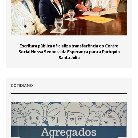
Escritura pública oficializa transferência do Centro
Ma
Social Nossa Senhora da Esperança para a Paróquia
Santa Júlia
COTIDIANO