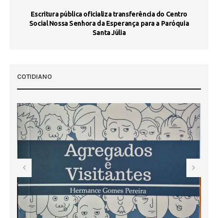
Escritura pública oficializa transferência do Centro
Ma
Social Nossa Senhora da Esperança para a Paróquia
Santa Júlia
COTIDIANO