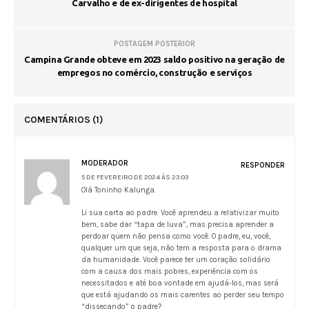
Carvalho e de ex-dirigentes de hospital
POSTAGEM POSTERIOR
Campina Grande obteve em 2023 saldo positivo na geração de
empregos no comércio, construção e serviços
COMENTÁRIOS
(1)
MODERADOR
RESPONDER
5 DE FEVEREIRO DE 2024 ÀS 23:03
Olá Toninho Kalunga.
Li sua carta ao padre. Você aprendeu a relativizar muito
bem, sabe dar “tapa de luva”, mas precisa aprender a
perdoar quem não pensa como você. O padre, eu, você,
qualquer um que seja, não tem a resposta para o drama
da humanidade. Você parece ter um coração solidário
com a causa dos mais pobres, experiência com os
necessitados e até boa vontade em ajudá-los, mas será
que está ajudando os mais carentes ao perder seu tempo
“dissecando” o padre?