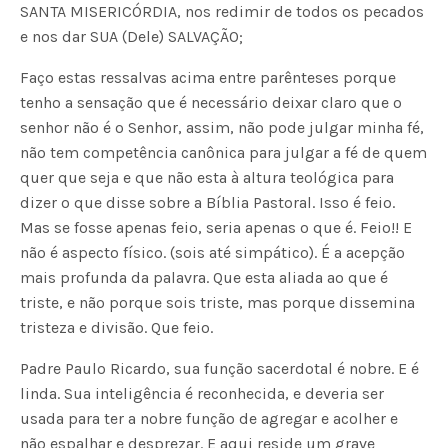
SANTA MISERICÓRDIA, nos redimir de todos os pecados
e nos dar SUA (Dele) SALVAÇÃO;
Faço estas ressalvas acima entre parênteses porque
tenho a sensação que é necessário deixar claro que o
senhor não é o Senhor, assim, não pode julgar minha fé,
não tem competência canônica para julgar a fé de quem
quer que seja e que não esta à altura teológica para
dizer o que disse sobre a Bíblia Pastoral. Isso é feio.
Mas se fosse apenas feio, seria apenas o que é. Feio!! E
não é aspecto físico. (sois até simpático). É a acepção
mais profunda da palavra. Que esta aliada ao que é
triste, e não porque sois triste, mas porque dissemina
tristeza e divisão. Que feio.
Padre Paulo Ricardo, sua função sacerdotal é nobre. E é
linda. Sua inteligência é reconhecida, e deveria ser
usada para ter a nobre função de agregar e acolher e
não espalhar e desprezar. E aqui reside um grave