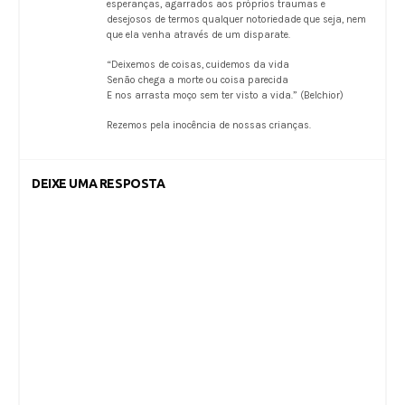
esperanças, agarrados aos próprios traumas e
desejosos de termos qualquer notoriedade que seja, nem
que ela venha através de um disparate.
“Deixemos de coisas, cuidemos da vida
Senão chega a morte ou coisa parecida
E nos arrasta moço sem ter visto a vida.” (Belchior)
Rezemos pela inocência de nossas crianças.
DEIXE UMA RESPOSTA