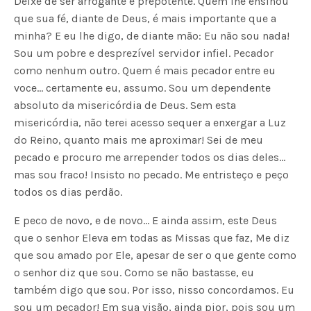
Deixe de ser arrogante e prepotente. Quem lhe ensinou
que sua fé, diante de Deus, é mais importante que a
minha? E eu lhe digo, de diante mão: Eu não sou nada!
Sou um pobre e desprezível servidor infiel. Pecador
como nenhum outro. Quem é mais pecador entre eu
voce… certamente eu, assumo. Sou um dependente
absoluto da misericórdia de Deus. Sem esta
misericórdia, não terei acesso sequer a enxergar a Luz
do Reino, quanto mais me aproximar! Sei de meu
pecado e procuro me arrepender todos os dias deles…
mas sou fraco! Insisto no pecado. Me entristeço e peço
todos os dias perdão.
E peco de novo, e de novo… E ainda assim, este Deus
que o senhor Eleva em todas as Missas que faz, Me diz
que sou amado por Ele, apesar de ser o que gente como
o senhor diz que sou. Como se não bastasse, eu
também digo que sou. Por isso, nisso concordamos. Eu
sou um pecador! Em sua visão, ainda pior, pois sou um