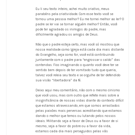
Eu li seu texto inteiro, achei muito criativo, meus
parabéns pela criatividade. Com esse texto você se
tornou uma pessoa melhor? Eu me tornei melhor ao ler? O
padre se ler vai se tornar alguém melhor? Então, você
pode ter agradado os inimigos do padre, mas
dificilmente agradou os amigos de Deus.
Não que o padre esteja certo, mas você só mostrou que
nossa realidade como Igreja está cada dia mais distante
do Evangelho, seja como for, você está contribuindo
juntamente com o padre para “engrossar o caldo” das
contendas. Fico imaginando o quanto você deve ter se
sentido bem depois de ter vomitado tudo que queria,
talvez você releia seu texto e se orgulhe de ter defendido
sua visão “libertadora” da fé.
Deixo aqui meu comentário, não com o mesmo cinismo
que você usou, mas com outro que reflete mais sobre a
insignificância de nossas vidas diante do contexto difícil
que estamos atravessando, em que somos arrastados
pelas paixões mais perversas acreditando que estamos
dando o melhor que temos ou lutando pelos nossos
ideais. Militando seja a favor de Deus ou a favor de si
mesmo, seja a favor do pobre ou a favor da vida,
estamos cada dia mais perseguidos pelas vãs