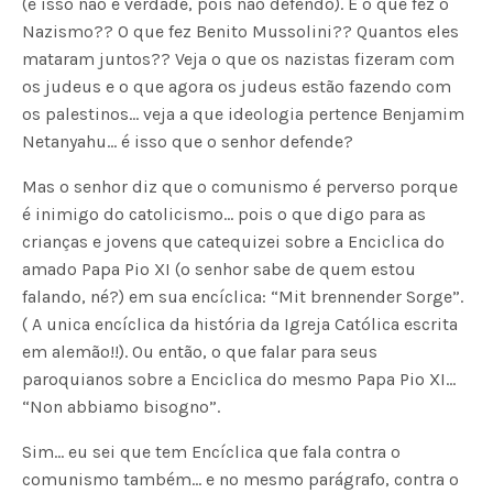
(e isso não é verdade, pois não defendo). E o que fez o
Nazismo?? O que fez Benito Mussolini?? Quantos eles
mataram juntos?? Veja o que os nazistas fizeram com
os judeus e o que agora os judeus estão fazendo com
os palestinos… veja a que ideologia pertence Benjamim
Netanyahu… é isso que o senhor defende?
Mas o senhor diz que o comunismo é perverso porque
é inimigo do catolicismo… pois o que digo para as
crianças e jovens que catequizei sobre a Enciclica do
amado Papa Pio XI (o senhor sabe de quem estou
falando, né?) em sua encíclica: “Mit brennender Sorge”.
( A unica encíclica da história da Igreja Católica escrita
em alemão!!). Ou então, o que falar para seus
paroquianos sobre a Enciclica do mesmo Papa Pio XI…
“Non abbiamo bisogno”.
Sim… eu sei que tem Encíclica que fala contra o
comunismo também… e no mesmo parágrafo, contra o