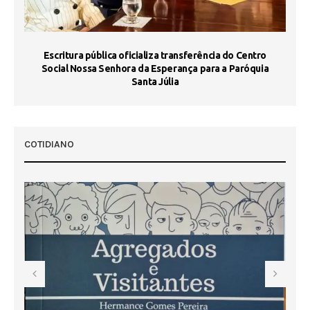
Escritura pública oficializa transferência do Centro
Ma
Social Nossa Senhora da Esperança para a Paróquia
Santa Júlia
COTIDIANO