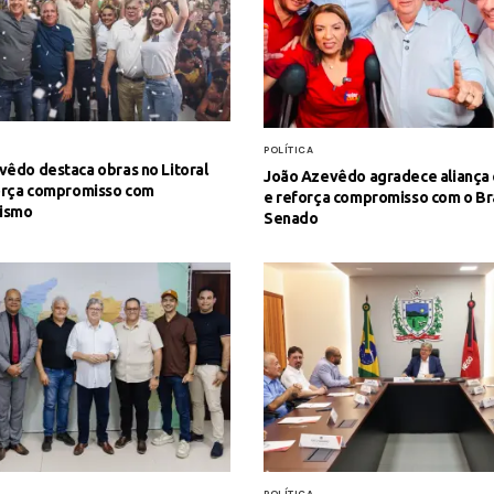
POLÍTICA
êdo destaca obras no Litoral
João Azevêdo agradece aliança
força compromisso com
e reforça compromisso com o Bra
lismo
Senado