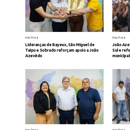
POLÍTICA
POLÍTICA
Lideranças de Bayeux, São Miguel de
João Azev
Taipu e Sobrado reforçam apoio a João
Sul e re
Azevêdo
municipa