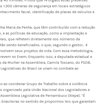
 40 milhões. Frisou que 14 órgãos estão presentes
as 1.300 câmeras de segurança em locais estratégicos
nhecimento facial, identificação de placas de veículos e
ulha Maria da Penha, que têm contribuído com a redução
, e as políticas de educação, como a implantação e
Fátima Silva lança livro sobre a hi
rais, que refletem diretamente nos números da
do rádio campinense no próximo 
tão sendo beneficiados, o que, segundo o gestor, é
nvolvem seus projetos de vida. Com essa metodologia,
crevem no Enem. Enquanto isso, a deputada estadual e
s da Mulher na Assembleia, Camila Toscano, do PSDB,
Legislativas do Brasil se unam no combate ao
o ao coordenar Grupo de Trabalho sobre a violência
o organizado pela União Nacional dos Legisladores e
a Assembleia Legislativa de Pernambuco (Alepe). “É
 brasileiras no sentido de propormos leis que garantam