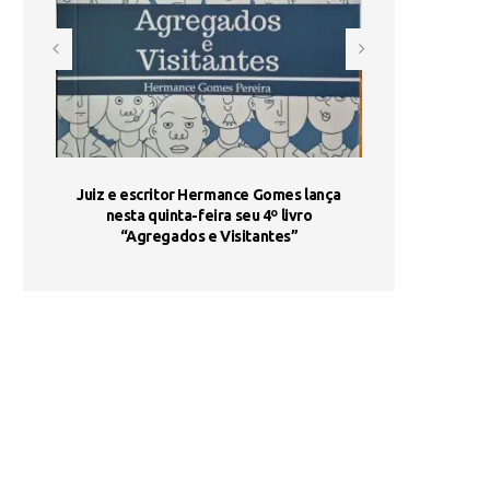
ada e
Juiz e escritor Hermance Gomes lança
UNIESP utiliza 
s são
nesta quinta-feira seu 4º livro
fortalece form
“Agregados e Visitantes”
de