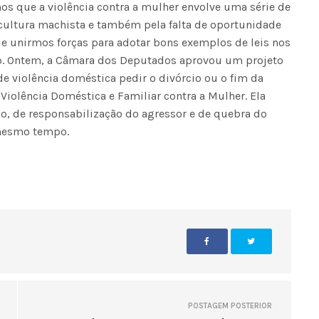
s que a violência contra a mulher envolve uma série de
 cultura machista e também pela falta de oportunidade
de unirmos forças para adotar bons exemplos de leis nos
o. Ontem, a Câmara dos Deputados aprovou um projeto
de violência doméstica pedir o divórcio ou o fim da
 Violência Doméstica e Familiar contra a Mulher. Ela
o, de responsabilização do agressor e de quebra do
Voo cancelado, bagagem extravi
 mesmo tempo.
cobranças indevidas: saiba quai
os seus direitos
POSTAGEM POSTERIOR