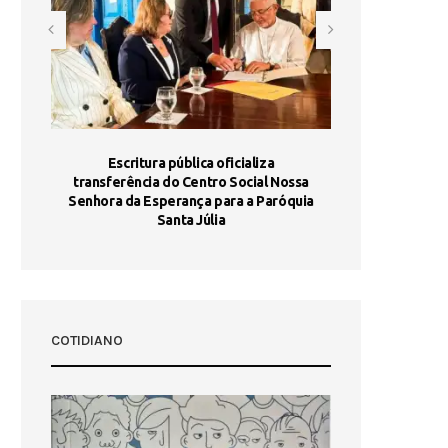
stória
Escritura pública oficializa
Maria Port
dia 10
transferência do Centro Social Nossa
homologada e 
Senhora da Esperança para a Paróquia
com
Santa Júlia
COTIDIANO