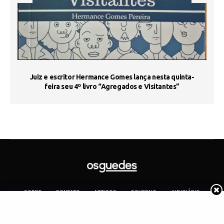
s
Juiz e escritor Hermance Gomes lança nesta quinta-
feira seu 4º livro “Agregados e Visitantes”
SOBRE
CONTATO
ARTIGOS
GOVERNO
JUDICIÁRIO
MEMÓRIA
POLÍTICA
COTIDIANO
Copyright 2019 Os Guedes. TODOS OS DIREITOS RESERVADOS.