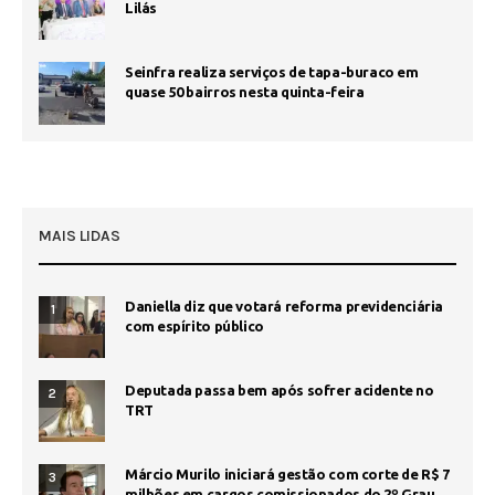
Lilás
Seinfra realiza serviços de tapa-buraco em
quase 50 bairros nesta quinta-feira
MAIS LIDAS
Daniella diz que votará reforma previdenciária
1
com espírito público
Deputada passa bem após sofrer acidente no
2
TRT
Márcio Murilo iniciará gestão com corte de R$ 7
3
milhões em cargos comissionados do 2º Grau