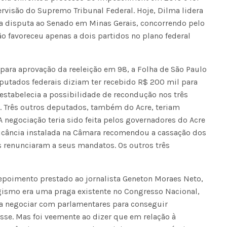
rvisão do Supremo Tribunal Federal. Hoje, Dilma lidera
 a disputa ao Senado em Minas Gerais, concorrendo pelo
ção favoreceu apenas a dois partidos no plano federal 
Voo cancelado, bagagem extravi
ara aprovação da reeleição em 98, a Folha de São Paulo
cobranças indevidas: saiba quai
utados federais diziam ter recebido R$ 200 mil para
os seus direitos
estabelecia a possibilidade de recondução nos três
al. Três outros deputados, também do Acre, teriam
negociação teria sido feita pelos governadores do Acre
icância instalada na Câmara recomendou a cassação dos
s renunciaram a seus mandatos. Os outros três
poimento prestado ao jornalista Geneton Moraes Neto,
ogismo era uma praga existente no Congresso Nacional,
a negociar com parlamentares para conseguir
sse. Mas foi veemente ao dizer que em relação à