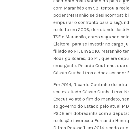
candidato mais votado do país a gov
com Maranhão em 98, tentou a reele
poder (Maranhão se desincompatibil
empurrar o confronto para o segund
reeleito em 2006, derrotando José 
TSE e Maranhão, como segundo coloc
Eleitoral para se investir no cargo 
filiado ao PT. Em 2010, Maranhão te
Rodrigo Soares, do PT, que era depu
emergente, Ricardo Coutinho, que c
Cássio Cunha Lima e doex-senador E
Em 2014, Ricardo Coutinho decidiu u
seu ex-aliado Cássio Cunha Lima. N
Executivo até o fim do mandato, se
ao governo do Estado pelo atual MD
PSDB em dobradinha com a deputada 
reeleição favoreceu Fernando Henriq
Dilma Rousseff em 2014, sendo que 