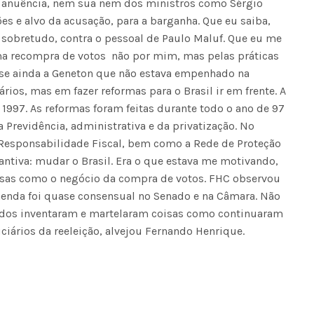
e anuência, nem sua nem dos ministros como Sérgio
s e alvo da acusação, para a barganha. Que eu saiba,
 sobretudo, contra o pessoal de Paulo Maluf. Que eu me
ma recompra de votos  não por mim, mas pelas práticas
disse ainda a Geneton que não estava empenhado na
ios, mas em fazer reformas para o Brasil ir em frente. A
 1997. As reformas foram feitas durante todo o ano de 97
 Previdência, administrativa e da privatização. No
a Responsabilidade Fiscal, bem como a Rede de Proteção
tantiva: mudar o Brasil. Era o que estava me motivando,
oisas como o negócio da compra de votos. FHC observou
enda foi quase consensual no Senado e na Câmara. Não
tados inventaram e martelaram coisas como continuaram
iários da reeleição, alvejou Fernando Henrique.