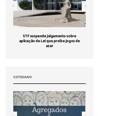
STF suspende julgamento sobre
Areia por Ela
aplicação de Lei que proíbe jogos de
Ag
pa-
azar
sta
COTIDIANO