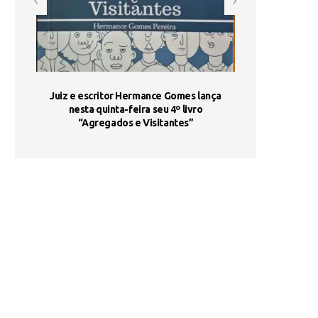
ada e
Juiz e escritor Hermance Gomes lança
UNIESP utiliza 
s são
nesta quinta-feira seu 4º livro
fortalece form
“Agregados e Visitantes”
de